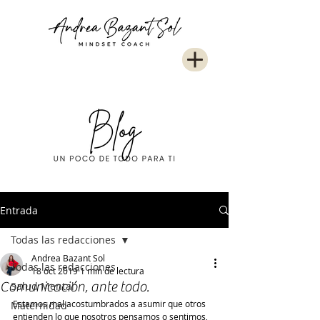
Entrada
Todas las redacciones
Andrea Bazant Sol
Todas las redacciones
18 oct 2019
1 min de lectura
Comunicación, ante todo.
Salud Mental
Estamos mal acostumbrados a asumir que otros 
Maternidad
entienden lo que nosotros pensamos o sentimos, 