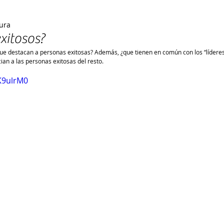
tura
xitosos?
que destacan a personas exitosas? Además, ¿que tienen en común con los “lídere
ian a las personas exitosas del resto.
3K9ulrM0