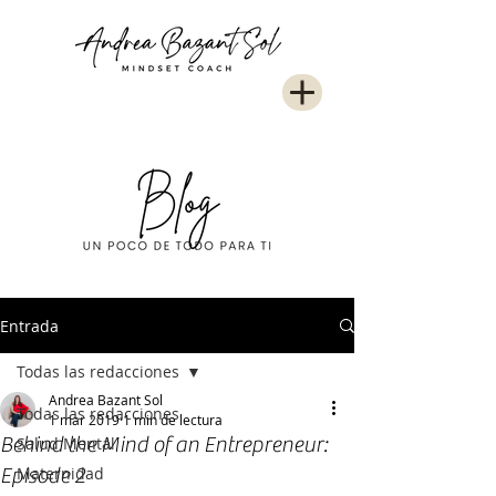
Entrada
Todas las redacciones
Andrea Bazant Sol
Todas las redacciones
1 mar 2019
1 min de lectura
Behind the Mind of an Entrepreneur:
Salud Mental
Episode 2
Maternidad