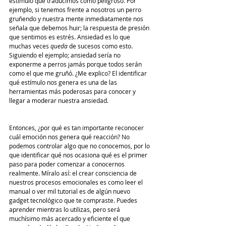
estímulo que traducimos como peligroso. Por 
ejemplo, si tenemos frente a nosotros un perro 
gruñendo y nuestra mente inmediatamente nos 
señala que debemos huir; la respuesta de presión 
que sentimos es estrés. Ansiedad es lo que 
muchas veces 
queda
 de sucesos como esto. 
Siguiendo el ejemplo; ansiedad sería no 
exponerme a perros jamás porque todos serán 
como el que me gruñó. ¿Me explico? El identificar 
qué estímulo nos genera es una de las 
herramientas más poderosas para conocer y 
llegar a moderar nuestra ansiedad.
Entonces, ¿por qué es tan importante reconocer 
cuál emoción nos genera qué reacción? No 
podemos controlar algo que no conocemos, por lo 
que identificar qué nos ocasiona qué es el primer 
paso para poder comenzar a conocernos 
realmente. Míralo así: el crear consciencia de 
nuestros procesos emocionales es como leer el 
manual o ver mil tutorial es de algún nuevo 
gadget tecnológico que te compraste. Puedes 
aprender mientras lo utilizas, pero será 
muchísimo más acercado y eficiente el que 