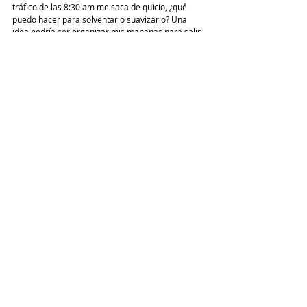
tráfico de las 8:30 am me saca de quicio, ¿qué 
puedo hacer para solventar o suavizarlo? Una 
idea podría ser organizar mis mañanas para salir 
media hora antes de casa. ¿Entiendes la idea? 
Si comienzas a adoptar este ejercicio como parte 
de tu actitud en tu día a día, notarás que tu 
ansiedad comenzará a reducirse. Si quieres 
garantizar tu éxito: corrige tus hábitos. Procura 
manejar tu vivir como lo harías si dirigieras a 
alguien a quien amas. 
Para ti, querido compañero ansioso/a, déjame 
recordarte que nadie más que tu debe de creerte 
(gracias G, por recordármelo constantemente)
. 
Nadie te dice que no necesitas la validación de 
nadie para sentir lo que sientes. Sea lo que sea 
que sientas, sin importar la magnitud, es 
completamente válido y eres merecedor de amor, 
respeto y de sentirte pleno. Eres extraordinario a 
pesar de todo lo que has vivido. Eres 
increíblemente fuerte porque has sobrevivido los 
peores días que has vivido hasta ahora y aún así 