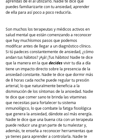
aprendas de él al utilizarlo. Nadie te dice que 
puedes familiarizarte con tu ansiedad, aprender 
de ella para así poco a poco reducirla. 
Son muchos los terapeutas y médicos activos en 
salud mental que están comenzando a reconocer 
que hay muchísimos pasos que podemos 
modificar antes de llegar a un diagnóstico clínico. 
Si tú padeces constantemente de ansiedad, ¿cómo 
andan tus hábitos? ¡Ajá! ¡Tus hábitos! Nadie te dice 
que la manera en la que 
decides
 vivir tu día a día 
tiene un impacto directo sobre la presencia de la 
ansiedad constante. Nadie te dice que dormir más 
de 8 horas cada noche puede regular tu presión 
arterial, lo que naturalmente beneficia a la 
disminución de los síntomas de la ansiedad. Nadie 
te dice que comer sano te brinda las vitaminas 
que necesitas para fortalecer tu sistema 
inmunológico, lo que combate la fatiga fisiológica 
que genera la ansiedad, dándote así más energía. 
Nadie te dice que una buena cita con un terapeuta 
puede reducir una gran parte de tu malestar y, 
además, te enseña a reconocer herramientas que 
ya tienes para aprender a controlarla. Nadie te 