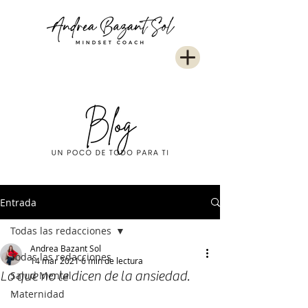
Entrada
Todas las redacciones
Andrea Bazant Sol
Todas las redacciones
14 mar 2021
6 min de lectura
Lo que no te dicen de la ansiedad.
Salud Mental
-
Maternidad