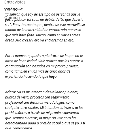
Entrevistas
Preámbulo:
Videos
Ya sabrán que soy de ese tipo de personas que le 
Opinión
gusta platicar tal cual, no detrás de “lo que debería 
ser”. Pues, te cuento que, dentro de este maravilloso 
mundo de la maternidad he encontrado que es lo 
que más hace falta. Bueno, como en varias otras 
áreas. ¿No crees? Pero ya entraremos en eso.
Por el momento, quisiera platicarte de lo que no te 
dicen de la ansiedad. Vale aclarar que los puntos a 
continuación son basados en mi propio proceso, 
como también en los más de cinco años de 
experiencia haciendo lo que hago. 
Aclaro: No es mi intención desvalidar opiniones, 
puntos de vista, procesos con seguimiento 
profesional con distintas metodologías, como 
cualquier otro similar. Mi intención es traer a la luz 
problemáticas a través de mi propia experiencia 
que, seamos sinceros, la mayoría vive pero ha 
desacreditado dada a presión social o que se yo. Así 
que, comencemos.