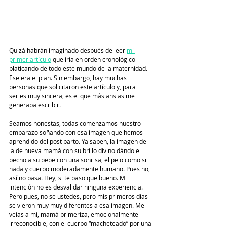
Quizá habrán imaginado después de leer 
mi 
primer artículo
 que iría en orden cronológico 
platicando de todo este mundo de la maternidad. 
Ese era el plan. Sin embargo, hay muchas 
personas que solicitaron este artículo y, para 
serles muy sincera, es el que más ansias me 
generaba escribir. 
Seamos honestas, todas comenzamos nuestro 
embarazo soñando con esa imagen que hemos 
aprendido del post parto. Ya saben, la imagen de 
la de nueva mamá con su brillo divino dándole 
pecho a su bebe con una sonrisa, el pelo como si 
nada y cuerpo moderadamente humano. Pues no, 
así no pasa. Hey, si te paso que bueno. Mi 
intención no es desvalidar ninguna experiencia. 
Pero pues, no se ustedes, pero mis primeros días 
se vieron muy muy diferentes a esa imagen. Me 
veías a mi, mamá primeriza, emocionalmente 
irreconocible, con el cuerpo “macheteado” por una 