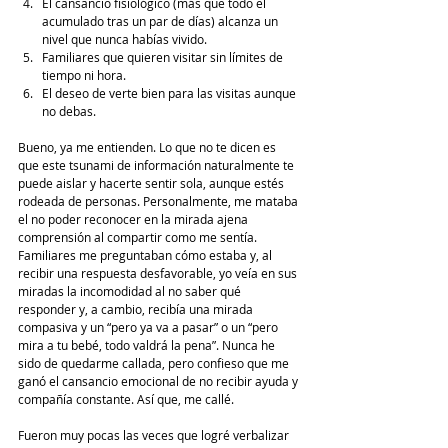
El cansancio fisiológico (más que todo el 
acumulado tras un par de días) alcanza un 
nivel que nunca habías vivido. 
Familiares que quieren visitar sin límites de 
tiempo ni hora. 
El deseo de verte bien para las visitas aunque 
no debas. 
Bueno, ya me entienden. Lo que no te dicen es 
que este tsunami de información naturalmente te 
puede aislar y hacerte sentir sola, aunque estés 
rodeada de personas. Personalmente, me mataba 
el no poder reconocer en la mirada ajena 
comprensión al compartir como me sentía. 
Familiares me preguntaban cómo estaba y, al 
recibir una respuesta desfavorable, yo veía en sus 
miradas la incomodidad al no saber qué 
responder y, a cambio, recibía una mirada 
compasiva y un “pero ya va a pasar” o un “pero 
mira a tu bebé, todo valdrá la pena”. Nunca he 
sido de quedarme callada, pero confieso que me 
ganó el cansancio emocional de no recibir ayuda y 
compañía constante. Así que, me callé. 
Fueron muy pocas las veces que logré verbalizar 