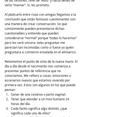
de las sesiones, nivel de “éxito” y hasta deseo de 
verlo “mamar”. Si, les prometo.
Al platicarlo entre risas con amigas llegamos a la 
conclusión que estás famosas cuestionantes son 
una manera de crear conversación. Se que 
comúnmente pueden presentarse dichas 
cuestionables y entiendo que pueden 
considerarse “normal” porque “todas lo hacemos” 
pero les seré sincera: tales preguntas me 
parecían tan incomodas como si fuese yo quién 
preguntara si comieron ensalada en el almuerzo.  
Retomemos el punto de vista de la nueva mami. El 
día a día desde el nacimiento nos comienza a 
presentar puntos de referencia que no 
conocíamos. Me refiero a cosas, emociones o 
escenarios nuevos que estamos viviendo por 
primera vez. Estos son algunos en los que puedo 
pensar: 
Sanar de una cesárea o parto vaginal. 
Tener que atender a un mini humano 24 
horas del día. 
Cada llanto significa algo distinto, ¿que 
significa cada uno de ellos? 