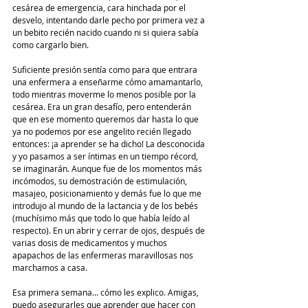
cesárea de emergencia, cara hinchada por el 
desvelo, intentando darle pecho por primera vez a 
un bebito recién nacido cuando ni si quiera sabía 
como cargarlo bien. 
Suficiente presión sentía como para que entrara 
una enfermera a enseñarme cómo amamantarlo, 
todo mientras moverme lo menos posible por la 
cesárea. Era un gran desafío, pero entenderán 
que en ese momento queremos dar hasta lo que 
ya no podemos por ese angelito recién llegado 
entonces: ¡a aprender se ha dicho! La desconocida 
y yo pasamos a ser íntimas en un tiempo récord, 
se imaginarán. Aunque fue de los momentos más 
incómodos, su demostración de estimulación, 
masajeo, posicionamiento y demás fue lo que me 
introdujo al mundo de la lactancia y de los bebés 
(muchísimo más que todo lo que había leído al 
respecto). En un abrir y cerrar de ojos, después de 
varias dosis de medicamentos y muchos 
apapachos de las enfermeras maravillosas nos 
marchamos a casa. 
Esa primera semana... cómo les explico. Amigas, 
puedo asegurarles que aprender que hacer con 