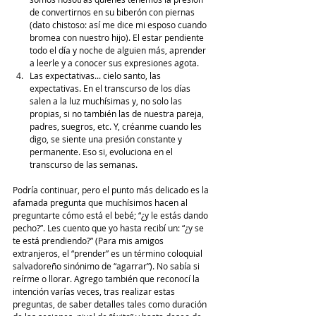
de convertirnos en su biberón con piernas 
(dato chistoso: así me dice mi esposo cuando 
bromea con nuestro hijo). El estar pendiente 
todo el día y noche de alguien más, aprender 
a leerle y a conocer sus expresiones agota. 
Las expectativas... cielo santo, las 
expectativas. En el transcurso de los días 
salen a la luz muchísimas y, no solo las 
propias, si no también las de nuestra pareja, 
padres, suegros, etc. Y, créanme cuando les 
digo, se siente una presión constante y 
permanente. Eso si, evoluciona en el 
transcurso de las semanas.
Podría continuar, pero el punto más delicado es la 
afamada pregunta que muchísimos hacen al 
preguntarte cómo está el bebé; “¿y le estás dando 
pecho?”. Les cuento que yo hasta recibí un: “¿y se 
te está prendiendo?” (Para mis amigos 
extranjeros, el “prender” es un término coloquial 
salvadoreño sinónimo de “agarrar”). No sabía si 
reírme o llorar. Agrego también que reconocí la 
intención varías veces, tras realizar estas 
preguntas, de saber detalles tales como duración 