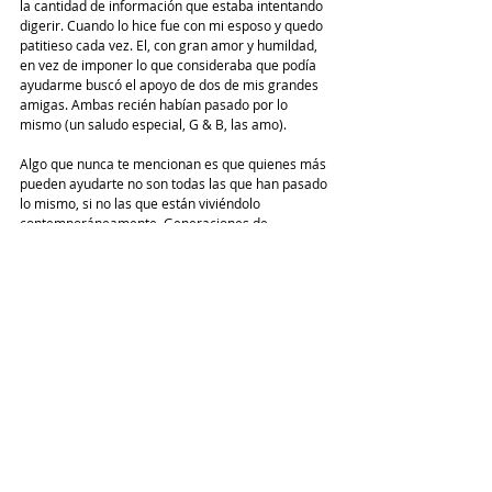
la cantidad de información que estaba intentando 
digerir. Cuando lo hice fue con mi esposo y quedo 
patitieso cada vez. El, con gran amor y humildad, 
en vez de imponer lo que consideraba que podía 
ayudarme buscó el apoyo de dos de mis grandes 
amigas. Ambas recién habían pasado por lo 
mismo (un saludo especial, G & B, las amo). 
Algo que nunca te mencionan es que quienes más 
pueden ayudarte no son todas las que han pasado 
lo mismo, si no las que están viviéndolo 
contemporáneamente. Generaciones de 
información separaban a mi mami, mi suegra y 
similares de lo que estaba viviendo y, aunque 
intentaba, mi esposo no tenía las herramientas 
para hacerlo. Fueron estas amigas las que me 
ayudaron a sentirme humana cuando la 
culpabilidad por sentirme así me ahogaba. 
Ojo y mucha atención con lo que diré a 
continuación: el pedir ayuda es importante, pero 
nunca olvides que quien te sacará adelante física 
y emocionalmente eres tú. Uno de mis retos más 
grandes del post parto fue el proceso de sanar 
físicamente de la cirugía. Nunca me habían 