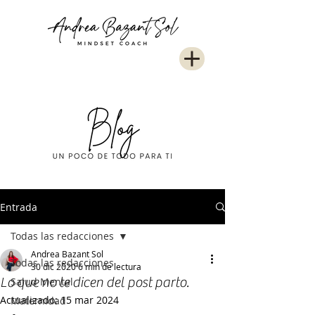
Entrada
Todas las redacciones
Andrea Bazant Sol
Todas las redacciones
30 dic 2020
6 min de lectura
Lo que no te dicen del post parto.
Salud Mental
Actualizado:
15 mar 2024
Maternidad
-