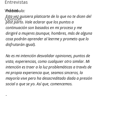
Entrevistas
Videos
Preámbulo: 
Esta vez quisiera platicarte de lo que no te dicen del 
Opinión
post parto. Vale aclarar que los puntos a 
continuación son basados en mi proceso y me 
dirigiré a mujeres (aunque, hombres, más de alguna 
cosa podrán aprender al leerme y prometo que lo 
disfrutarán igual). 
No es mi intención desvalidar opiniones, puntos de 
vista, experiencias, como cualquier otro similar. Mi 
intención es traer a la luz problemáticas a través de 
mi propia experiencia que, seamos sinceros, la 
mayoría vive pero ha desacreditado dada a presión 
social o que se yo. Así que, comencemos. 
-